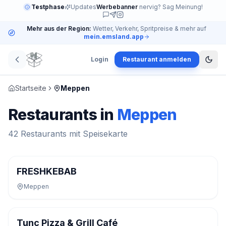
Testphase
Updates
Werbebanner
nervig? Sag Meinung!
Mehr aus der Region:
Wetter, Verkehr, Spritpreise & mehr auf
mein.emsland.app
Login
Restaurant anmelden
Startseite
Meppen
Restaurants in
Meppen
42 Restaurants mit Speisekarte
FRESHKEBAB
Meppen
Tunc Pizza & Grill Café